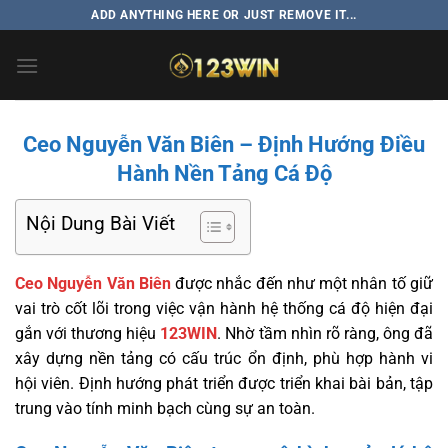
Bỏ
ADD ANYTHING HERE OR JUST REMOVE IT...
qua
nội
dung
Ceo Nguyễn Văn Biên – Định Hướng Điều
Hành Nền Tảng Cá Độ
Nội Dung Bài Viết
Ceo Nguyễn Văn Biên
được nhắc đến như một nhân tố giữ
vai trò cốt lõi trong việc vận hành hệ thống cá độ hiện đại
gắn với thương hiệu
123WIN
. Nhờ tầm nhìn rõ ràng, ông đã
xây dựng nền tảng có cấu trúc ổn định, phù hợp hành vi
hội viên. Định hướng phát triển được triển khai bài bản, tập
trung vào tính minh bạch cùng sự an toàn.