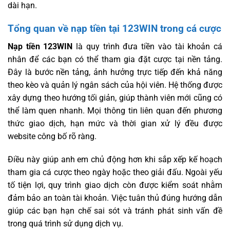
dài hạn.
Tổng quan về nạp tiền tại 123WIN trong cá cược
Nạp tiền 123WIN
là quy trình đưa tiền vào tài khoản cá
nhân để các bạn có thể tham gia đặt cược tại nền tảng.
Đây là bước nền tảng, ảnh hưởng trực tiếp đến khả năng
theo kèo và quản lý ngân sách của hội viên. Hệ thống được
xây dựng theo hướng tối giản, giúp thành viên mới cũng có
thể làm quen nhanh. Mọi thông tin liên quan đến phương
thức giao dịch, hạn mức và thời gian xử lý đều được
website công bố rõ ràng.
Điều này giúp anh em chủ động hơn khi sắp xếp kế hoạch
tham gia cá cược theo ngày hoặc theo giải đấu. Ngoài yếu
tố tiện lợi, quy trình giao dịch còn được kiểm soát nhằm
đảm bảo an toàn tài khoản. Việc tuân thủ đúng hướng dẫn
giúp các bạn hạn chế sai sót và tránh phát sinh vấn đề
trong quá trình sử dụng dịch vụ.