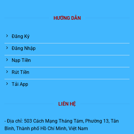
HƯỚNG DẪN
Đăng Ký
Đăng Nhập
Nạp Tiền
Rút Tiền
Tải App
LIÊN HỆ
- Địa chỉ: 503 Cách Mạng Tháng Tám, Phường 13, Tân
Bình, Thành phố Hồ Chí Minh, Việt Nam