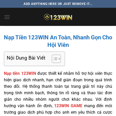
Bỏ
ADD ANYTHING HERE OR JUST REMOVE IT...
qua
nội
dung
Nạp Tiền 123WIN An Toàn, Nhanh Gọn Cho
Hội Viên
Nội Dung Bài Viết
Nạp tiền 123WIN
được thiết kế nhằm hỗ trợ hội viên thực
hiện giao dịch nhanh, hạn chế gián đoạn trong quá trình
theo dõi. Hệ thống thanh toán tại trang giải trí này chú
trọng tính minh bạch, thông tin rõ ràng và thao tác đơn
giản cho nhiều nhóm người chơi khác nhau. Với định
hướng vận hành ổn định,
123WIN GAME
mang đến môi
trường giao dịch phù hợp cho anh em yêu thích cá cược