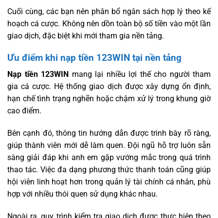
Cuối cùng, các bạn nên phân bổ ngân sách hợp lý theo kế
hoạch cá cược. Không nên dồn toàn bộ số tiền vào một lần
giao dịch, đặc biệt khi mới tham gia nền tảng.
Ưu điểm khi nạp tiền 123WIN tại nền tảng
Nạp tiền 123WIN
mang lại nhiều lợi thế cho người tham
gia cá cược. Hệ thống giao dịch được xây dựng ổn định,
hạn chế tình trạng nghẽn hoặc chậm xử lý trong khung giờ
cao điểm.
Bên cạnh đó, thông tin hướng dẫn được trình bày rõ ràng,
giúp thành viên mới dễ làm quen. Đội ngũ hỗ trợ luôn sẵn
sàng giải đáp khi anh em gặp vướng mắc trong quá trình
thao tác. Việc đa dạng phương thức thanh toán cũng giúp
hội viên linh hoạt hơn trong quản lý tài chính cá nhân, phù
hợp với nhiều thói quen sử dụng khác nhau.
Ngoài ra, quy trình kiểm tra giao dịch được thực hiện theo