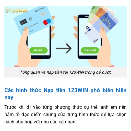
Tổng quan về nạp tiền tại 123WIN trong cá cược
Các hình thức Nạp tiền 123WIN phổ biến hiện
nay
Trước khi đi vào từng phương thức cụ thể, anh em nên
nắm rõ đặc điểm chung của từng hình thức để lựa chọn
cách phù hợp với nhu cầu cá nhân.