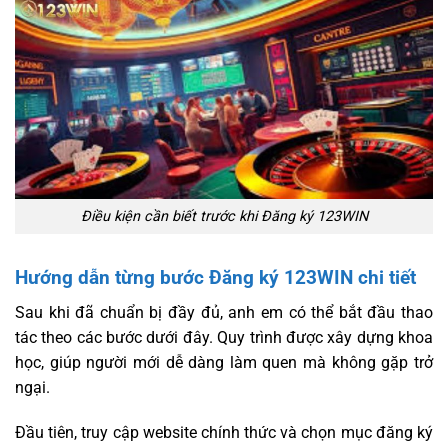
Điều kiện cần biết trước khi Đăng ký 123WIN
Hướng dẫn từng bước Đăng ký 123WIN chi tiết
Sau khi đã chuẩn bị đầy đủ, anh em có thể bắt đầu thao
tác theo các bước dưới đây. Quy trình được xây dựng khoa
học, giúp người mới dễ dàng làm quen mà không gặp trở
ngại.
Đầu tiên, truy cập website chính thức và chọn mục đăng ký