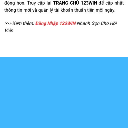
động hơn. Truy cập lại
TRANG CHỦ 123WIN
để cập nhật
thông tin mới và quản lý tài khoản thuận tiện mỗi ngày.
>>> Xem thêm:
Đăng Nhập 123WIN
Nhanh Gọn Cho Hội
Viên