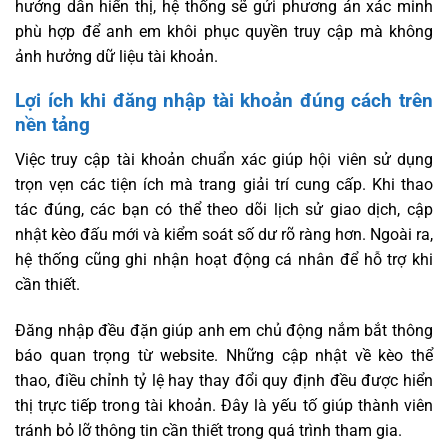
hướng dẫn hiển thị, hệ thống sẽ gửi phương án xác minh
phù hợp để anh em khôi phục quyền truy cập mà không
ảnh hưởng dữ liệu tài khoản.
Lợi ích khi đăng nhập tài khoản đúng cách trên
nền tảng
Việc truy cập tài khoản chuẩn xác giúp hội viên sử dụng
trọn vẹn các tiện ích mà trang giải trí cung cấp. Khi thao
tác đúng, các bạn có thể theo dõi lịch sử giao dịch, cập
nhật kèo đấu mới và kiểm soát số dư rõ ràng hơn. Ngoài ra,
hệ thống cũng ghi nhận hoạt động cá nhân để hỗ trợ khi
cần thiết.
Đăng nhập đều đặn giúp anh em chủ động nắm bắt thông
báo quan trọng từ website. Những cập nhật về kèo thể
thao, điều chỉnh tỷ lệ hay thay đổi quy định đều được hiển
thị trực tiếp trong tài khoản. Đây là yếu tố giúp thành viên
tránh bỏ lỡ thông tin cần thiết trong quá trình tham gia.