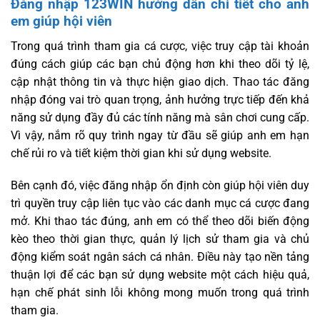
Đăng nhập 123WIN hướng dẫn chi tiết cho anh
em giúp hội viên
Trong quá trình tham gia cá cược, việc truy cập tài khoản
đúng cách giúp các bạn chủ động hơn khi theo dõi tỷ lệ,
cập nhật thông tin và thực hiện giao dịch. Thao tác đăng
nhập đóng vai trò quan trọng, ảnh hưởng trực tiếp đến khả
năng sử dụng đầy đủ các tính năng mà sân chơi cung cấp.
Vì vậy, nắm rõ quy trình ngay từ đầu sẽ giúp anh em hạn
chế rủi ro và tiết kiệm thời gian khi sử dụng website.
Bên cạnh đó, việc đăng nhập ổn định còn giúp hội viên duy
trì quyền truy cập liên tục vào các danh mục cá cược đang
mở. Khi thao tác đúng, anh em có thể theo dõi biến động
kèo theo thời gian thực, quản lý lịch sử tham gia và chủ
động kiểm soát ngân sách cá nhân. Điều này tạo nền tảng
thuận lợi để các bạn sử dụng website một cách hiệu quả,
hạn chế phát sinh lỗi không mong muốn trong quá trình
tham gia.