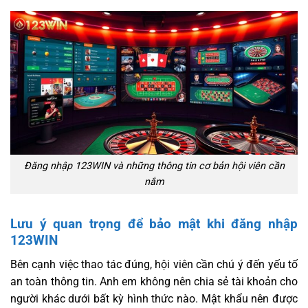
Đăng nhập 123WIN và những thông tin cơ bản hội viên cần
nắm
Lưu ý quan trọng để bảo mật khi đăng nhập
123WIN
Bên cạnh việc thao tác đúng, hội viên cần chú ý đến yếu tố
an toàn thông tin. Anh em không nên chia sẻ tài khoản cho
người khác dưới bất kỳ hình thức nào. Mật khẩu nên được